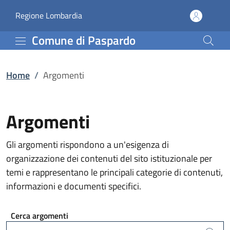
Argomenti | Comune di 
Vai al contenuto principale
(apre in un'altra scheda).
Regione Lombardia
Comune di Paspardo
Home
/
Argomenti
Argomenti
Gli argomenti rispondono a un'esigenza di
organizzazione dei contenuti del sito istituzionale per
temi e rappresentano le principali categorie di contenuti,
informazioni e documenti specifici.
Cerca argomenti