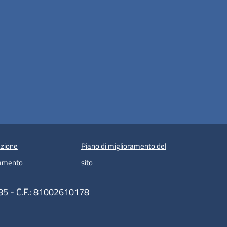
zione
Piano di miglioramento del
amento
sito
85 - C.F.: 81002610178