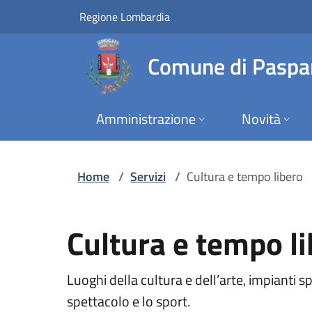
Servizi | Comune di
Vai al contenuto principale
(apre in un'altra scheda).
Regione Lombardia
Comune di Paspa
Amministrazione
Novità
Home
/
Servizi
/
Cultura e tempo libero
Cultura e tempo l
Luoghi della cultura e dell’arte, impianti spo
spettacolo e lo sport.