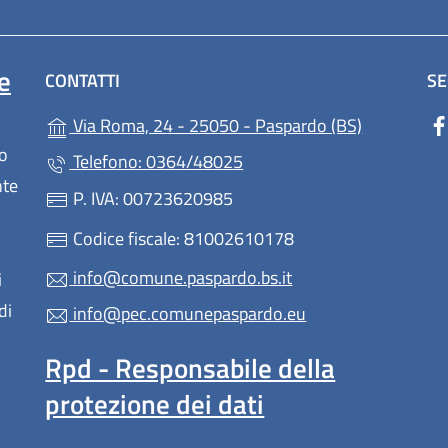
e
CONTATTI
SE
(apre in un'
Via Roma, 24 - 25050 - Paspardo (BS)
lo
Telefono: 0364/48025
nte
P. IVA: 00723620985
Codice fiscale: 81002610178
info@comune.paspardo.bs.it
i
di
info@pec.comunepaspardo.eu
Rpd - Responsabile della
protezione dei dati