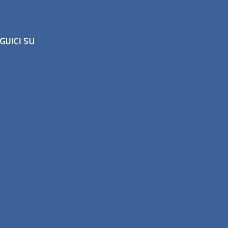
GUICI SU
altra scheda).