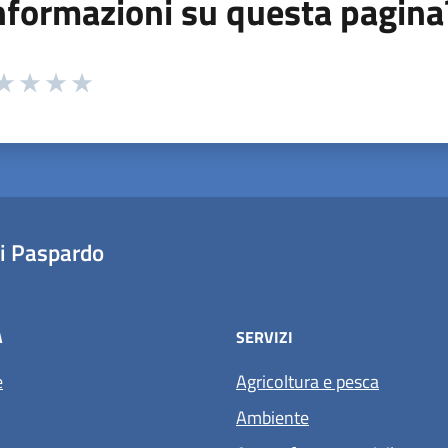
nformazioni su questa pagina
 da 1 a 5 stelle la pagina
ta 1 stelle su 5
aluta 2 stelle su 5
Valuta 3 stelle su 5
Valuta 4 stelle su 5
Valuta 5 stelle su 5
i Paspardo
À
SERVIZI
e
Agricoltura e pesca
Ambiente