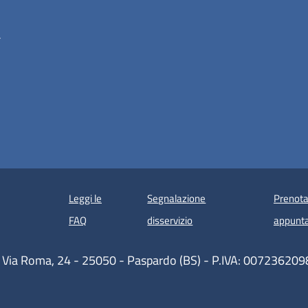
a
Leggi le
Segnalazione
Prenota
 in un'altra scheda).
FAQ
disservizio
appunt
 Via Roma, 24 - 25050 - Paspardo (BS) - P.IVA: 007236209