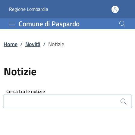
Notizie | Comune di Pas
Vai al contenuto principale
(apre in un'altra scheda).
Regione Lombardia
Comune di Paspardo
Home
/
Novità
/
Notizie
Notizie
Cerca tra le notizie
Cerca