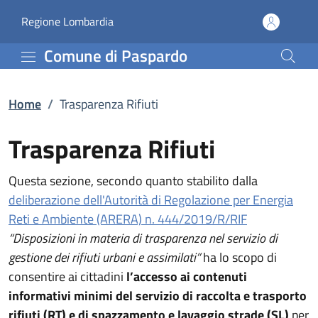
Trasparenza Rifiuti | C
Vai al contenuto principale
(apre in un'altra scheda).
Regione Lombardia
Comune di Paspardo
Home
/
Trasparenza Rifiuti
Trasparenza Rifiuti
Questa sezione, secondo quanto stabilito dalla
deliberazione dell'Autorità di Regolazione per Energia
Reti e Ambiente (ARERA) n. 444/2019/R/RIF
“Disposizioni in materia di trasparenza nel servizio di
gestione dei rifiuti urbani e assimilati”
ha lo scopo di
consentire ai cittadini
l’accesso ai contenuti
informativi minimi del servizio di raccolta e trasporto
rifiuti (RT) e di spazzamento e lavaggio strade (SL)
per