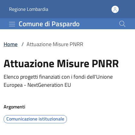
Attuazione Misure PNRR
Vai al contenuto principale
(apre in un'altra scheda).
Regione Lombardia
Comune di Paspardo
Home
/
Attuazione Misure PNRR
Attuazione Misure PNRR
Elenco progetti finanziati con i fondi dell'Unione
Europea - NextGeneration EU
Argomenti
Comunicazione istituzionale