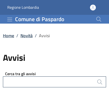
Avvisi | Comune di Pasp
Vai al contenuto principale
(apre in un'altra scheda).
Regione Lombardia
Comune di Paspardo
Home
/
Novità
/
Avvisi
Avvisi
Cerca tra gli avvisi
Cerca