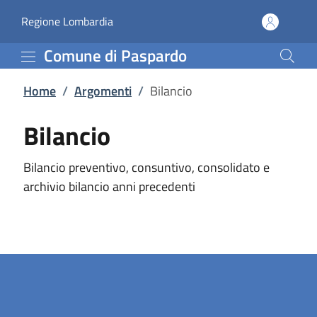
Bilancio | Comune di Pa
Vai al contenuto principale
(apre in un'altra scheda).
Regione Lombardia
Comune di Paspardo
Home
/
Argomenti
/
Bilancio
Bilancio
Bilancio preventivo, consuntivo, consolidato e
archivio bilancio anni precedenti