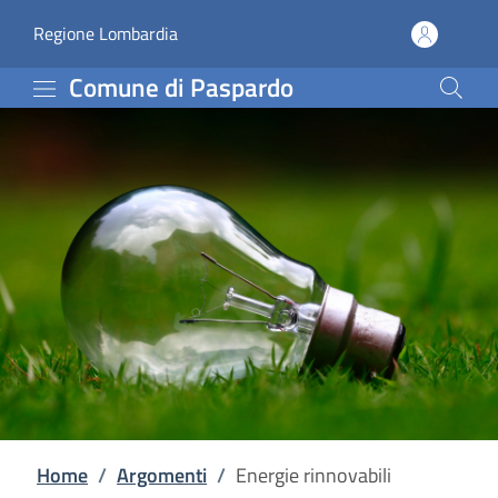
Energie rinnovabili | C
Vai al contenuto principale
(apre in un'altra scheda).
Regione Lombardia
Comune di Paspardo
Home
/
Argomenti
/
Energie rinnovabili